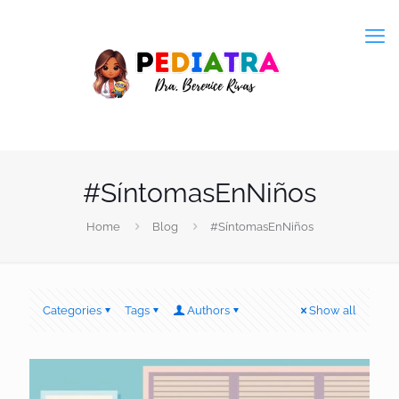
#SíntomasEnNiños
Home
Blog
#SíntomasEnNiños
Categories
Tags
Authors
Show all