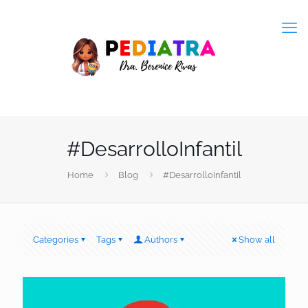
#DesarrolloInfantil
Home
Blog
#DesarrolloInfantil
Categories
Tags
Authors
Show all