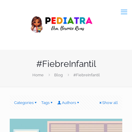
#FiebreInfantil
Home
Blog
#FiebreInfantil
Categories
Tags
Authors
Show all