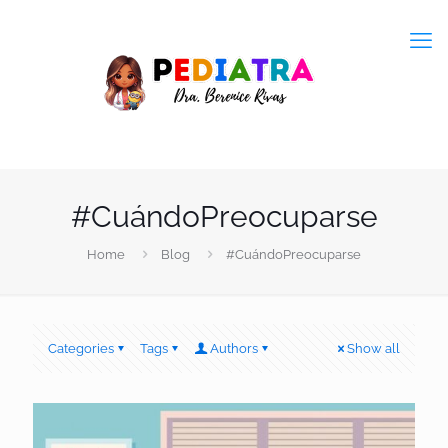
#CuándoPreocuparse
Home
Blog
#CuándoPreocuparse
Categories
Tags
Authors
Show all